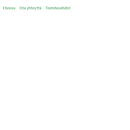
Etusivu
Ota yhteyttä
Toimitusehdot