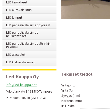
LED tarvikkeet
LED autovalaistus
LED lamput
LED paneelivalaisimet pyöreät
LED paneelivalaisimet
neliskanttiset
LED paneelivalaisimet ultrathin
(9.7mm)
LED alasvalot
LED kiskovalaisimet
Tekniset tiedot
Led-Kauppa Oy
info@led-kauppa.net
Virtajohto
Virta (A)
Mikkolankatu 34 33580 Tampere
Syvyys (mm)
Puh: 0405030238 (klo 10-14)
Korkeus (mm)
IP-luokka