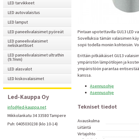
LED tarvikkeet
LED autovalaistus
LED lamput
LED paneelivalaisimet pyöreät
Pintaan upotettavilla GU13 LED val
Sovelluksia tämän valaisimen käy
LED paneelivalaisimet
sopii todella moniin kohteisiin. Vo
neliskanttiset
LED paneelivalaisimet ultrathin
Erittäin pitkäikäiset GU13 valaisi
(9.7mm)
ympäristön lämpötilojen ja kost
ympäristöön parantaa entisestää
LED alasvalot
kanssa.
LED kiskovalaisimet
Asennusohje
Asennusohje
Led-Kauppa Oy
Tekniset tiedot
info@led-kauppa.net
Mikkolankatu 34 33580 Tampere
Avauskulma
Puh: 0405030238 (klo 10-14)
Liitäntä
Virtajohto