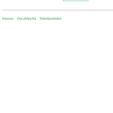
Etusivu
Ota yhteyttä
Toimitusehdot