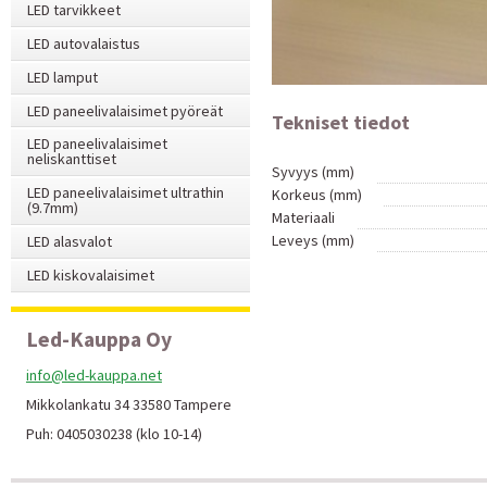
LED tarvikkeet
LED autovalaistus
LED lamput
LED paneelivalaisimet pyöreät
Tekniset tiedot
LED paneelivalaisimet
neliskanttiset
Syvyys (mm)
LED paneelivalaisimet ultrathin
Korkeus (mm)
(9.7mm)
Materiaali
Leveys (mm)
LED alasvalot
LED kiskovalaisimet
Led-Kauppa Oy
info@led-kauppa.net
Mikkolankatu 34 33580 Tampere
Puh: 0405030238 (klo 10-14)