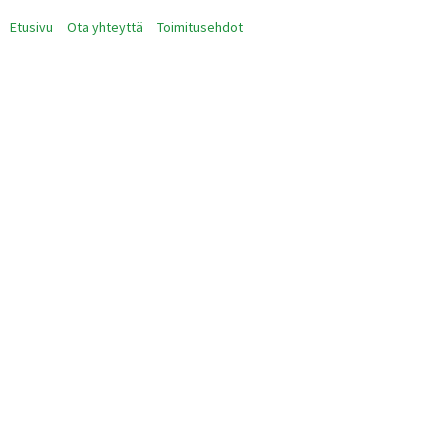
Etusivu
Ota yhteyttä
Toimitusehdot