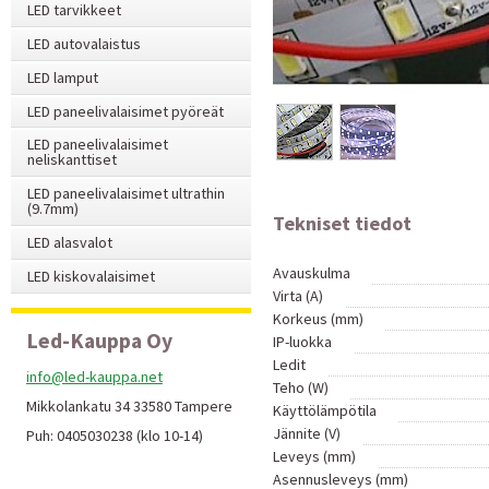
LED tarvikkeet
LED autovalaistus
LED lamput
LED paneelivalaisimet pyöreät
LED paneelivalaisimet
neliskanttiset
LED paneelivalaisimet ultrathin
(9.7mm)
Tekniset tiedot
LED alasvalot
Avauskulma
LED kiskovalaisimet
Virta (A)
Korkeus (mm)
Led-Kauppa Oy
IP-luokka
Ledit
info@led-kauppa.net
Teho (W)
Mikkolankatu 34 33580 Tampere
Käyttölämpötila
Jännite (V)
Puh: 0405030238 (klo 10-14)
Leveys (mm)
Asennusleveys (mm)