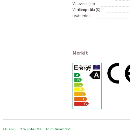
Valovirta (lm)
Värilämpötila (K)
Lisätiedot
Merkit
Etusivu
Ota yhteyttä
Toimitusehdot